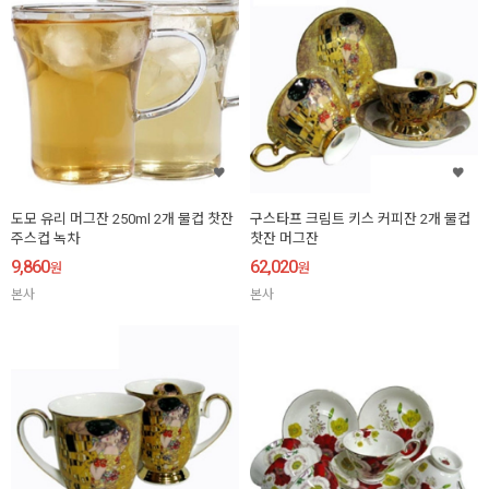
도모 유리 머그잔 250ml 2개 물컵 찻잔
구스타프 크림트 키스 커피잔 2개 물컵
주스컵 녹차
찻잔 머그잔
9,860
62,020
원
원
본사
본사