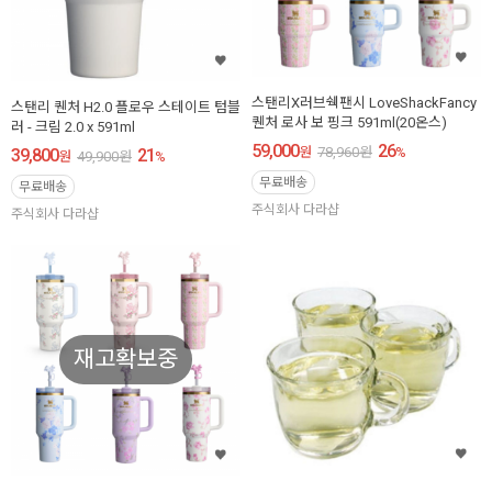
스탠리X러브쉑팬시 LoveShackFancy
스탠리 퀜처 H2.0 플로우 스테이트 텀블
퀜처 로사 보 핑크 591ml(20온스)
러 - 크림 2.0 x 591ml
59,000
26
원
78,960
원
%
39,800
21
원
49,900
원
%
무료배송
무료배송
주식회사 다라샵
주식회사 다라샵
재고확보중