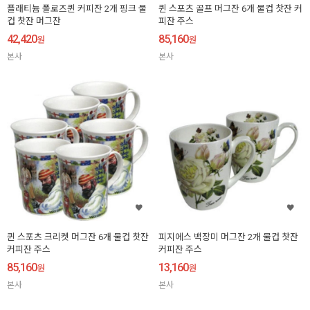
플래티늄 폴로즈퀸 커피잔 2개 핑크 물
퀸 스포츠 골프 머그잔 6개 물컵 찻잔 커
컵 찻잔 머그잔
피잔 주스
42,420
85,160
원
원
본사
본사
퀸 스포츠 크리켓 머그잔 6개 물컵 찻잔
피지에스 백장미 머그잔 2개 물컵 찻잔
커피잔 주스
커피잔 주스
85,160
13,160
원
원
본사
본사