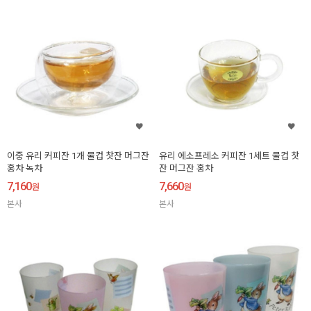
이중 유리 커피잔 1개 물컵 찻잔 머그잔
유리 에소프레소 커피잔 1세트 물컵 찻
홍차 녹차
잔 머그잔 홍차
7,160
7,660
원
원
본사
본사