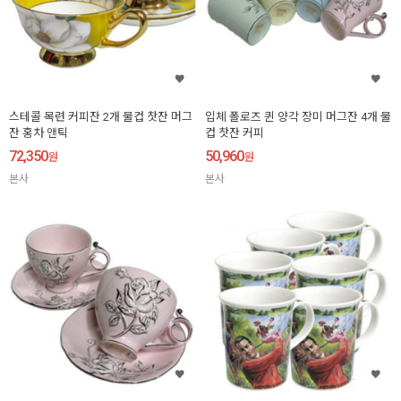
스테콜 목련 커피잔 2개 물컵 찻잔 머그
입체 폴로즈 퀸 양각 장미 머그잔 4개 물
잔 홍차 앤틱
컵 찻잔 커피
72,350
50,960
원
원
본사
본사