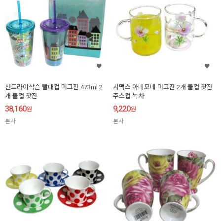
산드라이삭슨 빨대컵 머그잔 473ml 2
시맥스 아네모네 머그잔 2개 물컵 찻잔
개 물컵 찻잔
주스컵 녹차
38,160
9,220
원
원
본사
본사