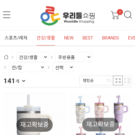
0
스포츠/레저
건강/생활
NEW
BEST
BRANDS
EV
141
랭킹순
개
재고확보중
재고확보중