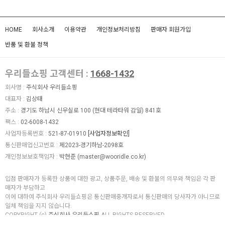
HOME
회사소개
이용약관
개인정보처리방침
판매자 회원가입
반품 및 환불 정책
우리들쇼핑 고객센터 :
1668-1432
회사명 :
주식회사 우리들쇼핑
대표자 :
김상태
주소 :
경기도 하남시 신우실로 100 (현대 테라타워 감일) 841호
팩스 :
02-6008-1432
사업자등록번호 :
521-87-01910
[사업자정보확인]
통신판매업신고번호 :
제2023-경기하남-2098호
개인정보보호책임자 :
박현준 (
master@wooridle.co.kr
)
입점 판매자가 등록한 상품에 대한 광고, 상품주문, 배송 및 환불의 의무와 책임은 각 판
매자가 부담하고
이에 대하여 주식회사 우리들쇼핑은 통신판매중개자로서 통신판매의 당사자가 아니므로
일체 책임을 지지 않습니다.
COPYRIGHT (c)
주식회사 우리들쇼핑
ALL RIGHTS RESERVED.