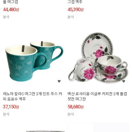
물 머그컵
그컵 맥주
44,480
45,390
원
원
본사
본사
레노마 칼라C 머그잔 2개 민트 주스 커
백산 로사리움 이글루 커피잔 2개 물컵
피 음료수 맥주
찻잔 머그잔
37,150
58,680
원
원
본사
본사