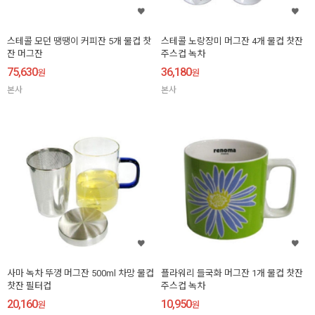
스테콜 모던 땡땡이 커피잔 5개 물컵 찻
스테콜 노랑장미 머그잔 4개 물컵 찻잔
잔 머그잔
주스컵 녹차
75,630
36,180
원
원
본사
본사
사마 녹차 뚜껑 머그잔 500ml 차망 물컵
플라워리 들국화 머그잔 1개 물컵 찻잔
찻잔 필터컵
주스컵 녹차
20,160
10,950
원
원