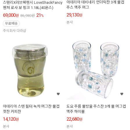
아데리아 데비네리 언더락잔 3개 물컵
스탠리X러브쉑팬시 LoveShackFancy
주스 맥주 머그
퀜처 로사 보 핑크 1.18L(40온스)
29,130
69,000
21
원
원
86,980
원
%
본사
무료배송
주식회사 다라샵
아데리아 스텐 필터 녹차 머그잔 물컵
도요 주름 물방울 주스잔 3개 물 머그컵
찻잔 커피잔
맥주 하이볼
14,120
22,680
원
원
본사
본사