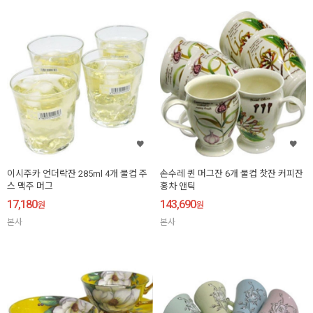
이시주카 언더락잔 285ml 4개 물컵 주
손수레 퀸 머그잔 6개 물컵 찻잔 커피잔
스 맥주 머그
홍차 앤틱
17,180
143,690
원
원
본사
본사