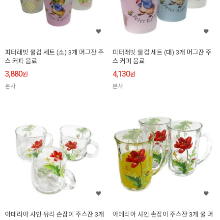
피터래빗 물컵 세트 (소) 3개 머그잔 주
피터래빗 물컵 세트 (대) 3개 머그잔 주
스 커피 음료
스 커피 음료
3,880
4,130
원
원
본사
본사
아데리아 샤인 유리 손잡이 주스잔 3개
아데리아 샤인 손잡이 주스잔 3개 물 머