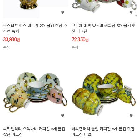
구스타프 키스 머그잔 2개 물컵 찻잔 주
그로체 미혹 양귀비 커피잔 5개 물컵 찻
스컵 녹차
잔 머그잔
33,830
72,350
원
원
본사
본사
씨씨갤러리 오색나비 커피잔 5개 물컵
씨씨갤러리 튤립 커피잔 5개 물컵 찻잔
찻잔 머그잔
머그잔 티컵