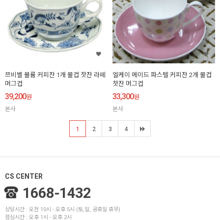
쯔비벨 볼륨 커피잔 1개 물컵 찻잔 라떼
엘케이 메이드 파스텔 커피잔 2개 물컵
머그컵
찻잔 머그컵
39,200
33,300
원
원
본사
본사
1
2
3
4
CS CENTER
1668-1432
상담시간 : 오전 10시 - 오후 5시 (토,일, 공휴일 휴무)
점심시간 : 오후 1시 - 오후 2시