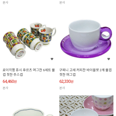
본사
본사
로이컥햄 쥬시 후르츠 머그잔 6세트 물
구찌니 고세 커피잔 바이올렛 2개 물컵
컵 찻잔 주스컵
찻잔 머그컵
64,460
62,330
원
원
본사
본사