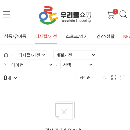
0
식품/유아동
디지털/가전
스포츠/레저
건강/생활
NE
0
랭킹순
개