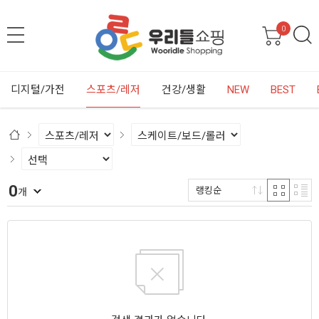
0
디지털/가전
스포츠/레저
건강/생활
NEW
BEST
0
랭킹순
개