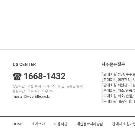
CS CENTER
자주묻는질문
1668-1432
[[판매회원]정산/수수료
[[판매회원]회원관리] 
[[판매회원]회원관리]
상담시간 : 오전 10시 - 오후 5시 (토,일, 공휴일 휴무)
[[구매회원]취소/반품
점심시간 : 오후 1시 - 오후 2시
[[구매회원]취소/반품/
master@wooridle.co.kr
[[구매회원]배송안내]
HOME
회사소개
이용약관
개인정보처리방침
판매자 회원가