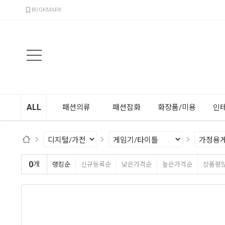
검색
BOOKMARK
ALL
패션의류
패션잡화
화장품/미용
인
0
개
랭킹순
신규등록순
낮은가격순
높은가격순
상품평