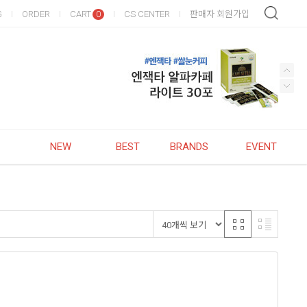
G
ORDER
CART
CS CENTER
판매자 회원가입
0
NEW
BEST
BRANDS
EVENT