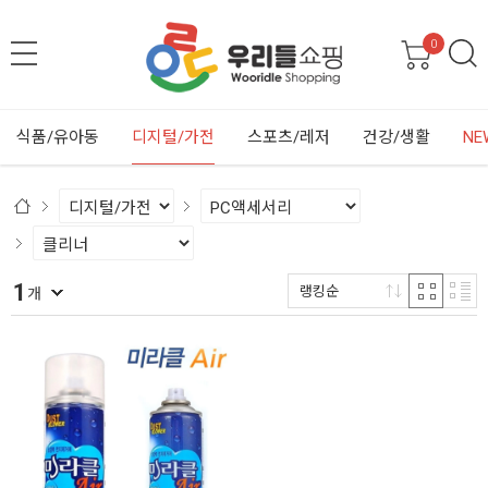
0
식품/유아동
디지털/가전
스포츠/레저
건강/생활
NE
1
랭킹순
개