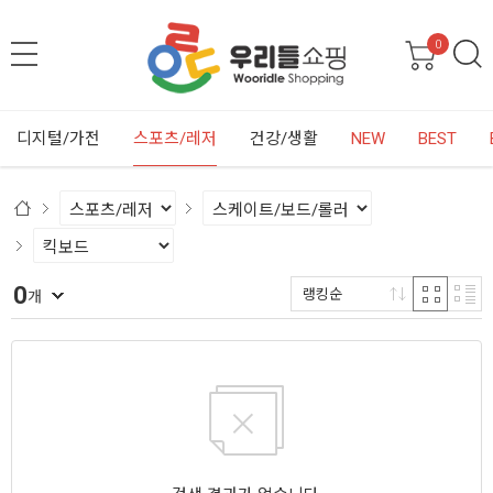
0
디지털/가전
스포츠/레저
건강/생활
NEW
BEST
0
랭킹순
개