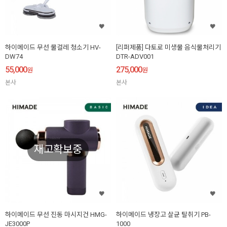
하이메이드 무선 물걸레 청소기 HV-
[리퍼제품] 다토로 미생물 음식물처리기
DW74
DTR-ADV001
55,000
275,000
원
원
본사
본사
재고확보중
하이메이드 무선 진동 마시지건 HMG-
하이메이드 냉장고 살균 탈취기 PB-
JE3000P
1000