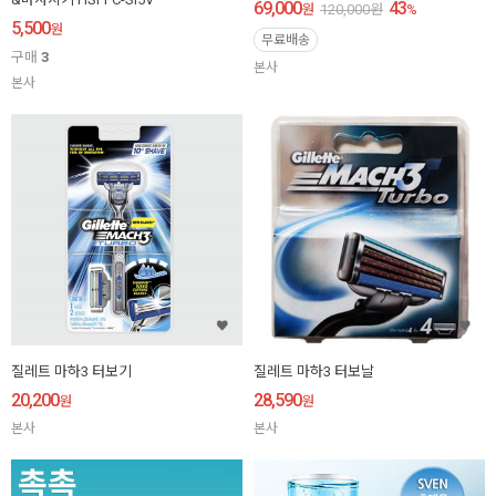
69,000
43
원
120,000
원
%
5,500
원
무료배송
구매
3
본사
본사
질레트 마하3 터보기
질레트 마하3 터보날
20,200
28,590
원
원
본사
본사