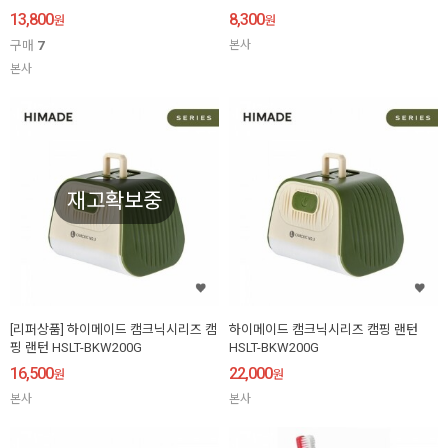
13,800
8,300
원
원
구매
7
본사
본사
재고확보중
[리퍼상품] 하이메이드 캠크닉시리즈 캠
하이메이드 캠크닉시리즈 캠핑 랜턴
핑 랜턴 HSLT-BKW200G
HSLT-BKW200G
16,500
22,000
원
원
본사
본사