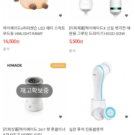
하이메이드x피터젠슨 LED 래미 스마트
[리퍼제품]하이메이드X 신일 펫가전 애
무드등 HMLIGHT-RAMY
완용 그루밍 드라이기 HSGD-SI3W
16,500
5,500
원
원
본사
본사
재고확보중
[리퍼상품]하이메이드 2in1 펫 풋클리너
실큰 퓨어 진동클렌저
&마사지기 HSPPC-SI5V