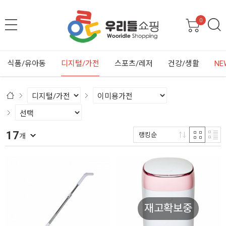
0
식품/유아동
디지털/가전
스포츠/레저
건강/생활
NE
17
랭킹순
개
재고확보중