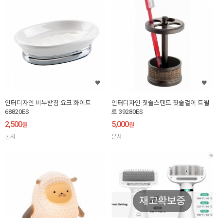
인터디자인 비누받침 요크 화이트
인터디자인 칫솔스탠드 칫솔걸이 트윌
68820ES
로 39280ES
2,500
5,000
원
원
본사
본사
재고확보중